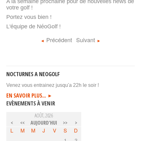
A la semaine prochaine pour de nouvelles news de
votre golf !
Portez vous bien !
L'équipe de NéoGolf !
Précédent
Suivant
NOCTURNES A NEOGOLF
Venez vous entrainez jusqu'a 22h le soir !
EN SAVOIR PLUS...
EVÈNEMENTS À VENIR
AOÛT, 2026
<
<<
AUJOURD'HUI
>>
>
L
M
M
J
V
S
D
1
2