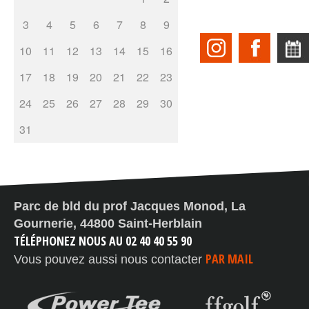
3
4
5
6
7
8
9
10
11
12
13
14
15
16
17
18
19
20
21
22
23
24
25
26
27
28
29
30
31
Parc de bld du prof Jacques Monod, La
Gournerie, 44800 Saint-Herblain​
TÉLÉPHONEZ NOUS AU 02 40 40 55 90
PAR MAIL
Vous pouvez aussi nous contacter