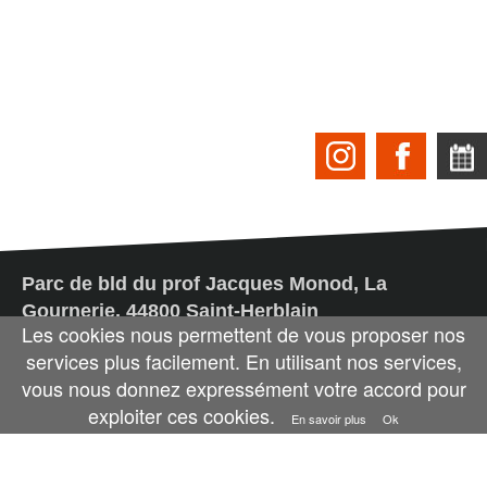
Parc de bld du prof Jacques Monod, La
Gournerie, 44800 Saint-Herblain​
Les cookies nous permettent de vous proposer nos
TÉLÉPHONEZ NOUS AU 02 40 40 55 90
services plus facilement. En utilisant nos services,
PAR MAIL
Vous pouvez aussi nous contacter
vous nous donnez expressément votre accord pour
exploiter ces cookies.
En savoir plus
Ok