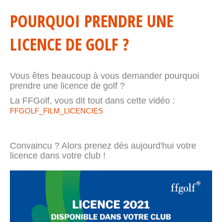
POURQUOI PRENDRE UNE
LICENCE DE GOLF ?
Vous êtes beaucoup à vous demander pourquoi
prendre une licence de golf ?
La FFGolf, vous dit tout dans cette vidéo :
FFGOLF_FILM_LICENCIES
Convaincu ? Alors prenez dés aujourd'hui votre
licence dans votre club !