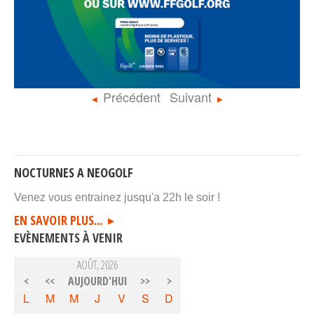
Précédent
Suivant
NOCTURNES A NEOGOLF
Venez vous entrainez jusqu'a 22h le soir !
EN SAVOIR PLUS...
EVÈNEMENTS À VENIR
AOÛT, 2026
<
<<
AUJOURD'HUI
>>
>
L
M
M
J
V
S
D